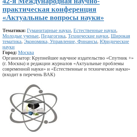
42-я Международная научно-
практическая конференция
«Актуальные вопросы науки»
Тематики:
Гуманитарные науки
,
Естественные науки
,
Молодые ученые
,
Педагогика
,
Технические науки
,
Широкая
тематика
,
Экономика, Управление, Финансы
,
Юридические
науки
Город:
Москва
Организатор: Крупнейшее научное издательство «Спутник +»
(г. Москва) и редакции журналов «Актуальные проблемы
современной науки» и «Естественные и технические науки»
(входит в перечень ВАК)