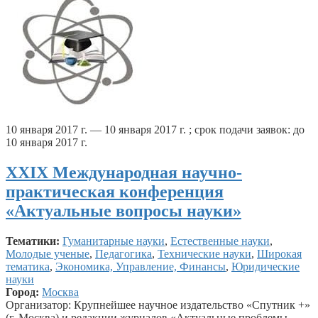
10 января 2017 г. — 10 января 2017 г. ; срок подачи заявок: до
10 января 2017 г.
XXIX Международная научно-
практическая конференция
«Актуальные вопросы науки»
Тематики:
Гуманитарные науки
,
Естественные науки
,
Молодые ученые
,
Педагогика
,
Технические науки
,
Широкая
тематика
,
Экономика, Управление, Финансы
,
Юридические
науки
Город:
Москва
Организатор: Крупнейшее научное издательство «Спутник +»
(г. Москва) и редакции журналов «Актуальные проблемы