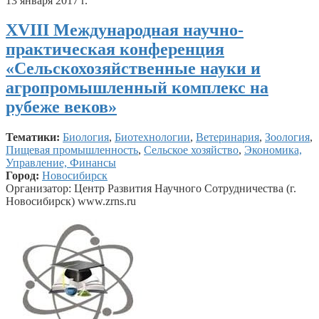
13 января 2017 г.
XVIII Международная научно-
практическая конференция
«Сельскохозяйственные науки и
агропромышленный комплекс на
рубеже веков»
Тематики:
Биология
,
Биотехнологии
,
Ветеринария
,
Зоология
,
Пищевая промышленность
,
Сельское хозяйство
,
Экономика,
Управление, Финансы
Город:
Новосибирск
Организатор: Центр Развития Научного Сотрудничества (г.
Новосибирск) www.zrns.ru