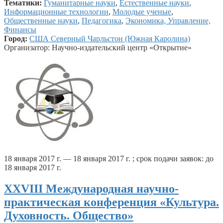
Тематики:
Гуманитарные науки
,
Естественные науки
,
Информационные технологии
,
Молодые ученые
,
Общественные науки
,
Педагогика
,
Экономика, Управление,
Финансы
Город:
США Северный Чарльстон (Южная Каролина)
Организатор: Научно-издательский центр «Открытие»
18 января 2017 г. — 18 января 2017 г. ; срок подачи заявок: до
18 января 2017 г.
XXVIII Международная научно-
практическая конференция «Культура.
Духовность. Общество»