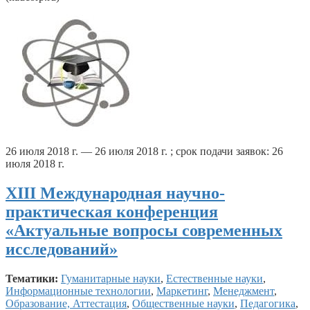
26 июля 2018 г. — 26 июля 2018 г. ; срок подачи заявок: 26
июля 2018 г.
XIII Международная научно-
практическая конференция
«Актуальные вопросы современных
исследований»
Тематики:
Гуманитарные науки
,
Естественные науки
,
Информационные технологии
,
Маркетинг
,
Менеджмент
,
Образование, Аттестация
,
Общественные науки
,
Педагогика
,