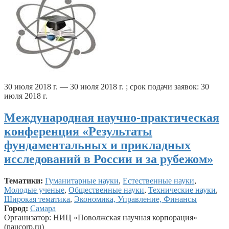
30 июля 2018 г. — 30 июля 2018 г. ; срок подачи заявок: 30
июля 2018 г.
Международная научно-практическая
конференция «Результаты
фундаментальных и прикладных
исследований в России и за рубежом»
Тематики:
Гуманитарные науки
,
Естественные науки
,
Молодые ученые
,
Общественные науки
,
Технические науки
,
Широкая тематика
,
Экономика, Управление, Финансы
Город:
Самара
Организатор: НИЦ «Поволжская научная корпорация»
(naucorp.ru)