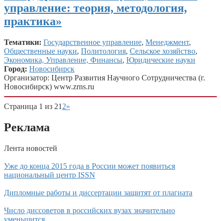
управление: теория, методология,
практика»
Тематики:
Государственное управление
,
Менеджмент
,
Общественные науки
,
Политология
,
Сельское хозяйство
,
Экономика, Управление, Финансы
,
Юридические науки
Город:
Новосибирск
Организатор: Центр Развития Научного Сотрудничества (г.
Новосибирск) www.zrns.ru
Страница 1 из 2
1
2
»
Реклама
Лента новостей
Уже до конца 2015 года в России может появиться
национальный центр ISSN
Дипломные работы и диссертации защитят от плагиата
Число диссоветов в российских вузах значительно
уменьшится