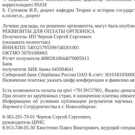
корреспондент РАЕН
8. Султанов И.Р., доцент кафедры Теории и истории государ
к.полит.н., доцент
Лучшие доклады, по решению оргкомитета, могут быть опубл
РЕКВИЗИТЫ ДЛЯ ОПЛАТЫ ОРГВЗНОСА
Получатель: ИП Чернов Сергей Сергеевич
(указывать полностью)
ИНН/КПП: 540325795599/540201001
ОКТМО 50701000001
Р/счет получателя 40802810044070005013
Банк
получателя: БИК банка 045004641
Сибирский банк Сбербанка России ОАО К-счет: 301018105000
Назначение платежа: указать шифр конференции и фамилию ав
Есть возможность оплаты на qiwi +79139157901, Яндекс-деньги
При оплате из зарубежных стран, в назначении платежа обязате
Информацию об условиях публикации результатов научных и
Научного Сотрудничества в г. Новосибирске:
8-383-291-79-01 Чернов Сергей Сергеевич,
руководитель ЦРНС
8-913-749-05-30 Хвостенко Павел Викторович, ведущий спец