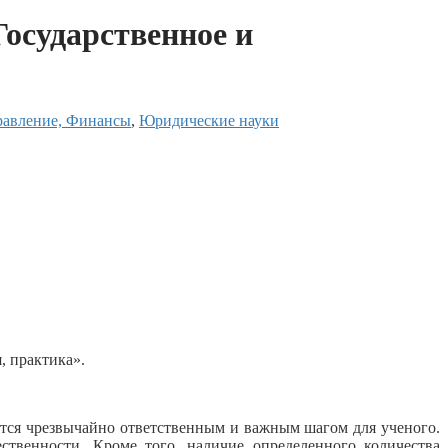
осударственное и
»
равление, Финансы
,
Юридические науки
, практика».
ется чрезвычайно ответственным и важным шагом для ученого.
твенности. Кроме того, наличие определенного количества