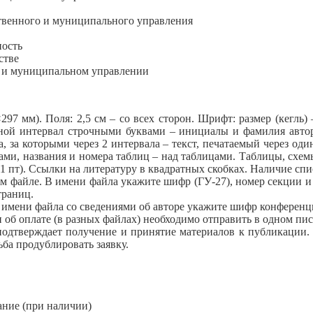
твенного и муниципального управления
ность
стве
 и муниципальном управлении
297 мм). Поля: 2,5 см – со всех сторон. Шрифт: размер (кегль
ой интервал строчными буквами – инициалы и фамилия автора
а, за которыми через 2 интервала – текст, печатаемый через од
ами, названия и номера таблиц – над таблицами. Таблицы, схем
1 пт). Ссылки на литературу в квадратных скобках. Наличие спи
ом файле. В имени файла укажите шифр (ГУ-27), номер секции и
траниц.
В имени файла со сведениями об авторе укажите шифр конференц
об оплате (в разных файлах) необходимо отправить в одном пис
 подтверждает получение и принятие материалов к публикации.
ба продублировать заявку.
ание (при наличии)