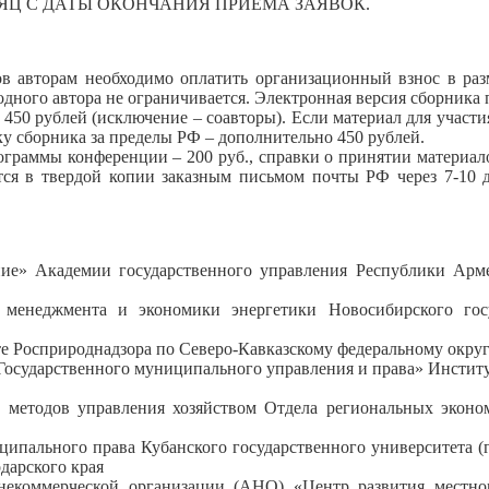
ЯЦ С ДАТЫ ОКОНЧАНИЯ ПРИЕМА ЗАЯВОК.
в авторам необходимо оплатить организационный взнос в раз
дного автора не ограничивается. Электронная версия сборника 
50 рублей (исключение – соавторы). Если материал для участия
ку сборника за пределы РФ – дополнительно 450 рублей.
ограммы конференции – 200 руб., справки о принятии материало
ется в твердой копии заказным письмом почты РФ через 7-10 д
е» Академии государственного управления Республики Армени
менеджмента и экономики энергетики Новосибирского госуд
 Росприроднадзора по Северо-Кавказскому федеральному округу, 
 «Государственного муниципального управления и права» Инстит
х методов управления хозяйством Отдела региональных экон
ипального права Кубанского государственного университета (г.
дарского края
коммерческой организации (АНО) «Центр развития местного 