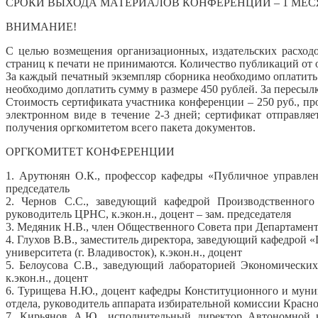
СРОКИ ВЫХОДА МАТЕРИАЛОВ КОНФЕРЕНЦИИ – 1 МЕС
ВНИМАНИЕ!
С целью возмещения организационных, издательских расходо
страниц к печати не принимаются. Количество публикаций от о
За каждый печатный экземпляр сборника необходимо оплатить 4
необходимо доплатить сумму в размере 450 рублей. За пересыл
Стоимость сертификата участника конференции – 250 руб., пр
электронном виде в течение 2-3 дней; сертификат отправля
получения оргкомитетом всего пакета документов.
ОРГКОМИТЕТ КОНФЕРЕНЦИИ
1. Арутюнян О.К., профессор кафедры «Публичное управлени
председатель
2. Чернов С.С., заведующий кафедрой Производственного 
руководитель ЦРНС, к.экон.н., доцент – зам. председателя
3. Медяник Н.В., член Общественного Совета при Департаменте
4. Глухов В.В., заместитель директора, заведующий кафедрой
университета (г. Владивосток), к.экон.н., доцент
5. Белоусова С.В., заведующий лабораторией Экономически
к.экон.н., доцент
6. Турищева Н.Ю., доцент кафедры Конституционного и муниц
отдела, руководитель аппарата избирательной комиссии Красно
7. Кирьянов А.Ю., исполнительный директор Автономной не