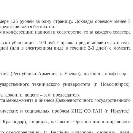
мере 125 рублей за одну страницу. Доклады объемом менее 5
предоставляется бесплатно.
 в конференции написан в соавторстве, то за каждого соавтора
в к публикации – 100 руб. Справка предоставляется авторам в
ней (или в электронном виде в течение 2-3 дней) с момента
я (Республика Армения, г. Ереван), д.экон.н., профессор –
арственного технического университета (г. Новосибирск),
к.экон.н., доцент – зам. председателя
ута менеджмента и бизнеса Дальневосточного государственного
омических и социальных проблем ИНЦ СО РАН (г. Иркутск),
 Краснодар), к.юрид.н., начальник Организационно-правового
самоуправления» (г. Великий Новгород), к.юрид.н., член-