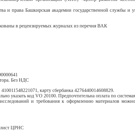
ства и права Башкирская академии государственной службы и у
икованы в рецензируемых журналах из перечня ВАК
00000641
тора. Без НДС
 410011548221071, карту сбербанка 4276440014608829.
льно указать код VO 20100. Предпочтительна оплата по системам
сследований и требования к оформлению материалов можно п
иалист ЦРНС