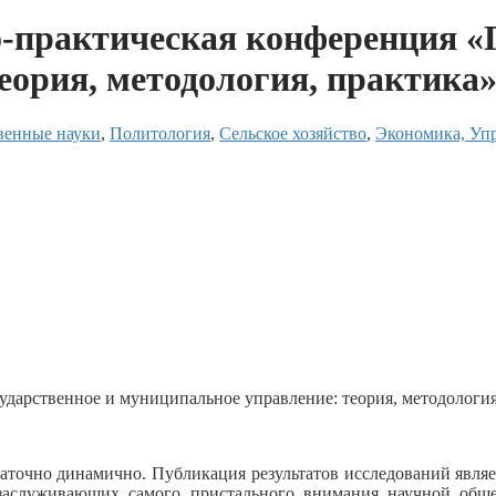
-практическая конференция «Г
еория, методология, практика
венные науки
,
Политология
,
Сельское хозяйство
,
Экономика, Уп
дарственное и муниципальное управление: теория, методология
таточно динамично. Публикация результатов исследований явля
заслуживающих самого пристального внимания научной общес