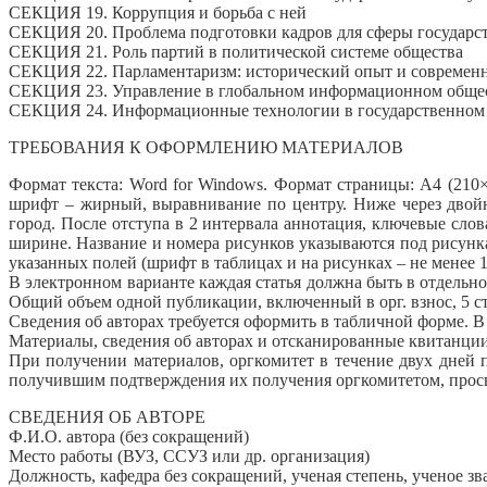
СЕКЦИЯ 19. Коррупция и борьба с ней
СЕКЦИЯ 20. Проблема подготовки кадров для сферы государс
СЕКЦИЯ 21. Роль партий в политической системе общества
СЕКЦИЯ 22. Парламентаризм: исторический опыт и современ
СЕКЦИЯ 23. Управление в глобальном информационном обще
СЕКЦИЯ 24. Информационные технологии в государственном
ТРЕБОВАНИЯ К ОФОРМЛЕНИЮ МАТЕРИАЛОВ
Формат текста: Word for Windows. Формат страницы: А4 (210×
шрифт – жирный, выравнивание по центру. Ниже через двойн
город. После отступа в 2 интервала аннотация, ключевые слов
ширине. Название и номера рисунков указываются под рисунк
указанных полей (шрифт в таблицах и на рисунках – не менее 1
В электронном варианте каждая статья должна быть в отдельн
Общий объем одной публикации, включенный в орг. взнос, 5 с
Сведения об авторах требуется оформить в табличной форме. 
Материалы, сведения об авторах и отсканированные квитанции 
При получении материалов, оргкомитет в течение двух дней
получившим подтверждения их получения оргкомитетом, прось
СВЕДЕНИЯ ОБ АВТОРЕ
Ф.И.О. автора (без сокращений)
Место работы (ВУЗ, ССУЗ или др. организация)
Должность, кафедра без сокращений, ученая степень, ученое зв