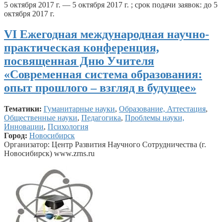
5 октября 2017 г. — 5 октября 2017 г. ; срок подачи заявок: до 5
октября 2017 г.
VI Ежегодная международная научно-
практическая конференция,
посвященная Дню Учителя
«Современная система образования:
опыт прошлого – взгляд в будущее»
Тематики:
Гуманитарные науки
,
Образование, Аттестация
,
Общественные науки
,
Педагогика
,
Проблемы науки,
Инновации
,
Психология
Город:
Новосибирск
Организатор: Центр Развития Научного Сотрудничества (г.
Новосибирск) www.zrns.ru