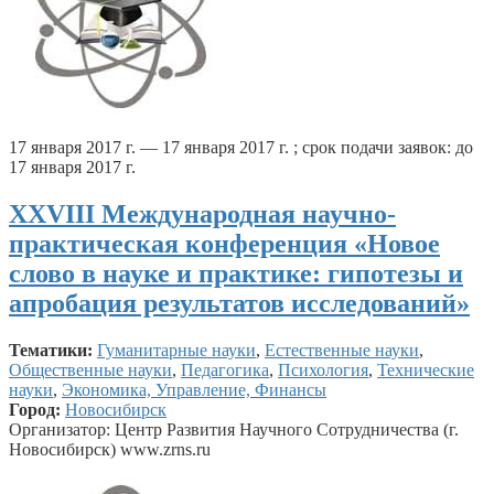
17 января 2017 г. — 17 января 2017 г. ; срок подачи заявок: до
17 января 2017 г.
XXVIII Международная научно-
практическая конференция «Новое
слово в науке и практике: гипотезы и
апробация результатов исследований»
Тематики:
Гуманитарные науки
,
Естественные науки
,
Общественные науки
,
Педагогика
,
Психология
,
Технические
науки
,
Экономика, Управление, Финансы
Город:
Новосибирск
Организатор: Центр Развития Научного Сотрудничества (г.
Новосибирск) www.zrns.ru