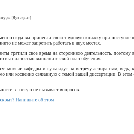
нтуры [Вуз скрыт]
ь именно сюда вы принесли свою трудовую книжку при поступле
никто не может запретить работать в двух местах.
анты тратили свое время на стороннюю деятельность, поэтому в
что вы полностью выполните свой план обучения.
я: многие кафедры и вузы идут на встречу аспирантам, ведь, к
рямо или косвенно связанную с темой вашей диссертации. В это
ьности зачастую не вызывает вопросов.
раскрыт? Напишите об этом