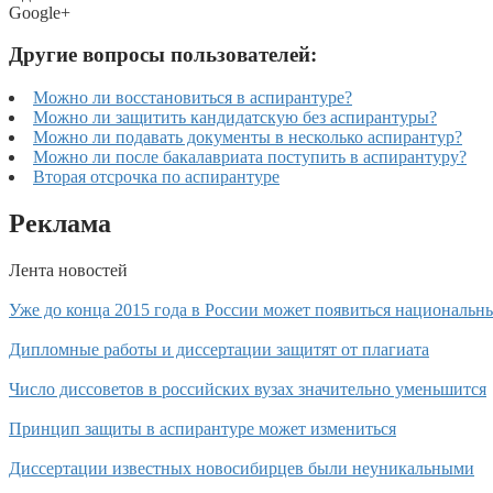
Google+
Другие вопросы пользователей:
Можно ли восстановиться в аспирантуре?
Можно ли защитить кандидатскую без аспирантуры?
Можно ли подавать документы в несколько аспирантур?
Можно ли после бакалавриата поступить в аспирантуру?
Вторая отсрочка по аспирантуре
Реклама
Лента новостей
Уже до конца 2015 года в России может появиться национальн
Дипломные работы и диссертации защитят от плагиата
Число диссоветов в российских вузах значительно уменьшится
Принцип защиты в аспирантуре может измениться
Диссертации известных новосибирцев были неуникальными