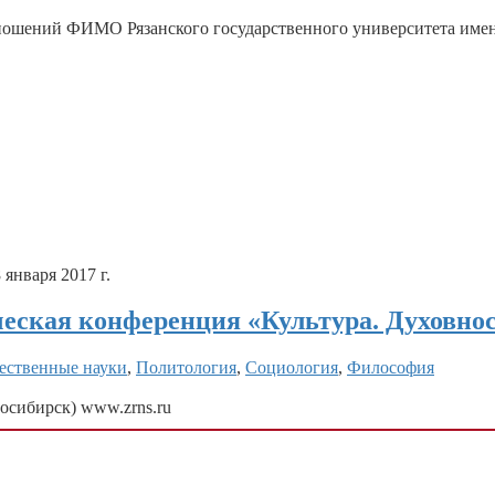
ношений ФИМО Рязанского государственного университета имен
 января 2017 г.
еская конференция «Культура. Духовно
ственные науки
,
Политология
,
Социология
,
Философия
осибирск) www.zrns.ru