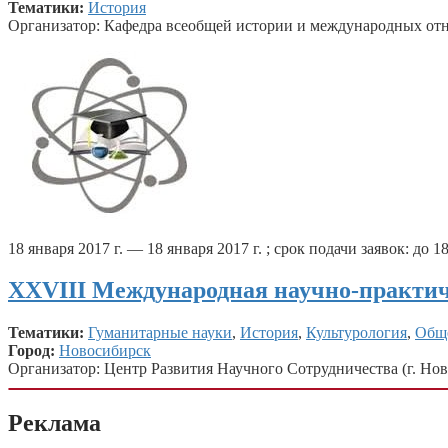
Тематики:
История
Организатор: Кафедра всеобщей истории и международных от
18 января 2017 г. — 18 января 2017 г. ; срок подачи заявок: до 18
XXVIII Международная научно-практич
Тематики:
Гуманитарные науки
,
История
,
Культурология
,
Обще
Город:
Новосибирск
Организатор: Центр Развития Научного Сотрудничества (г. Нов
Реклама