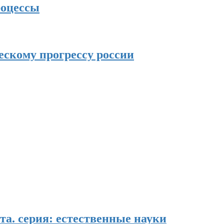
роцессы
скому прогрессу россии
та. серия: естественные науки