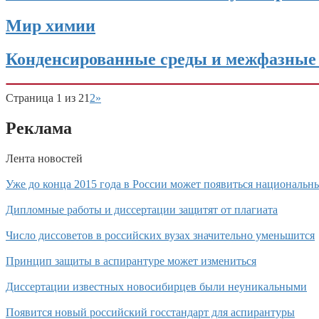
Мир химии
Конденсированные среды и межфазные
Страница 1 из 2
1
2
»
Реклама
Лента новостей
Уже до конца 2015 года в России может появиться национальн
Дипломные работы и диссертации защитят от плагиата
Число диссоветов в российских вузах значительно уменьшится
Принцип защиты в аспирантуре может измениться
Диссертации известных новосибирцев были неуникальными
Появится новый российский госстандарт для аспирантуры