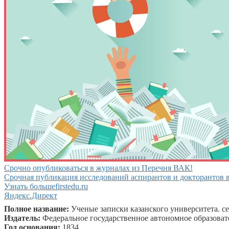
Срочно опубликоваться в журналах из Перечня ВАК!
Срочная публикация исследований аспирантов и докторантов в
Узнать больше
firstedu.ru
Яндекс.Директ
Полное название:
Ученые записки казанского университета. се
Издатель:
Федеральное государственное автономное образова
Год основания:
1834