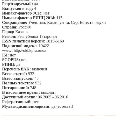
Рецензируемый:
да
Выпусков в год:
4
Импакт-фактор JCR:
нет
Импакт-фактор РИНЦ 2014:
115
Сокращение:
Учен. зап. Казан. ун-та. Сер. Естеств. науки
Страна:
Россия
Город:
Казань
Регион:
Республика Татарстан
ISSN печатной версии:
1815-6169
Подписной индекс:
19422
www:
http://old.kpfu.ru/uz
ISI:
нет
SCOPUS:
нет
РИНЦ:
да
Перечень ВАК:
включен
Всего статей:
932
Всего выпусков:
45
Полных текстов:
932
Цитирований:
748
В настоящее время:
выходит
Доступный архив:
06.2005 - 06.2016
Реферативный:
нет
Мультидисциплинарный:
да (естеств.)