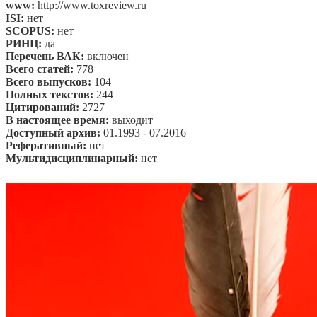
www:
http://www.toxreview.ru
ISI:
нет
SCOPUS:
нет
РИНЦ:
да
Перечень ВАК:
включен
Всего статей:
778
Всего выпусков:
104
Полных текстов:
244
Цитирований:
2727
В настоящее время:
выходит
Доступный архив:
01.1993 - 07.2016
Реферативный:
нет
Мультидисциплинарный:
нет