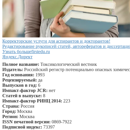
Корректорские услуги для аспирантов и докторантов!
Редактирование рукописей статей, авторефератов и диссертаци
Узнать больше
firstedu.ru
Яндекс.Директ
Полное название:
Токсикологический вестник
Издатель:
Российский регистр потенциально опасных химичес
Год основания:
1993
Рецензируемый:
да
Выпусков в год:
6
Импакт-фактор JCR:
нет
Статей в выпуске:
8
Импакт-фактор РИНЦ 2014:
223
Страна:
Россия
Город:
Москва
Регион:
Москва
ISSN печатной версии:
0869-7922
Подписной индекс:
73397