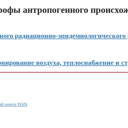
рофы антропогенного происхо
ного радиационно-эпидемиологического 
онирование воздуха, теплоснабжение и с
ый центр ISSN