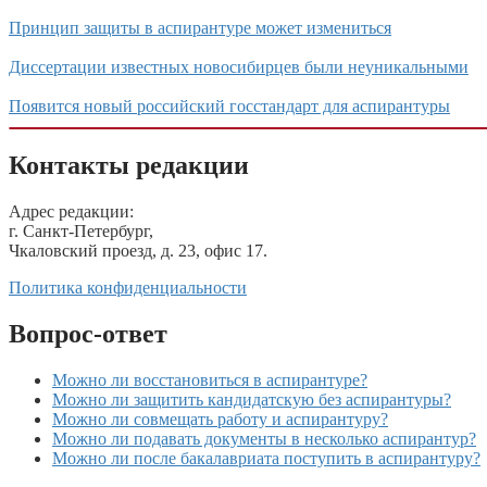
Принцип защиты в аспирантуре может измениться
Диссертации известных новосибирцев были неуникальными
Появится новый российский госстандарт для аспирантуры
Контакты редакции
Адрес редакции:
г. Санкт-Петербург,
Чкаловский проезд, д. 23, офис 17.
Политика конфиденциальности
Вопрос-ответ
Можно ли восстановиться в аспирантуре?
Можно ли защитить кандидатскую без аспирантуры?
Можно ли совмещать работу и аспирантуру?
Можно ли подавать документы в несколько аспирантур?
Можно ли после бакалавриата поступить в аспирантуру?