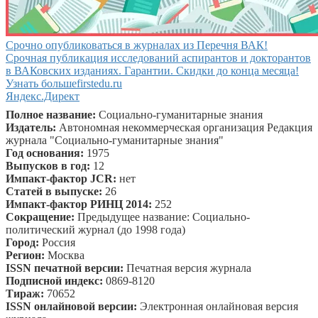
Срочно опубликоваться в журналах из Перечня ВАК!
Срочная публикация исследований аспирантов и докторантов
в ВАКовских изданиях. Гарантии. Скидки до конца месяца!
Узнать больше
firstedu.ru
Яндекс.Директ
Полное название:
Социально-гуманитарные знания
Издатель:
Автономная некоммерческая организация Редакция
журнала "Социально-гуманитарные знания"
Год основания:
1975
Выпусков в год:
12
Импакт-фактор JCR:
нет
Статей в выпуске:
26
Импакт-фактор РИНЦ 2014:
252
Сокращение:
Предыдущее название: Социально-
политический журнал (до 1998 года)
Город:
Россия
Регион:
Москва
ISSN печатной версии:
Печатная версия журнала
Подписной индекс:
0869-8120
Тираж:
70652
ISSN онлайновой версии:
Электронная онлайновая версия