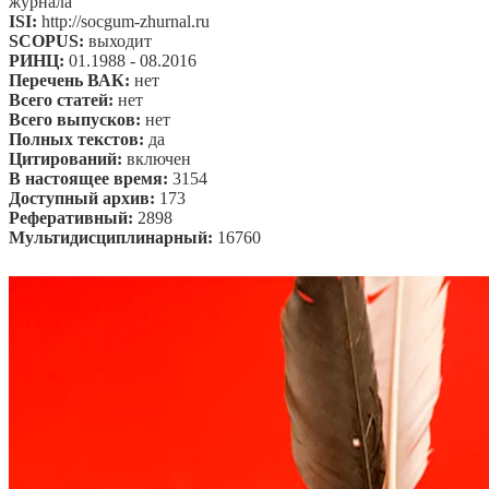
журнала
ISI:
http://socgum-zhurnal.ru
SCOPUS:
выходит
РИНЦ:
01.1988 - 08.2016
Перечень ВАК:
нет
Всего статей:
нет
Всего выпусков:
нет
Полных текстов:
да
Цитирований:
включен
В настоящее время:
3154
Доступный архив:
173
Реферативный:
2898
Мультидисциплинарный:
16760