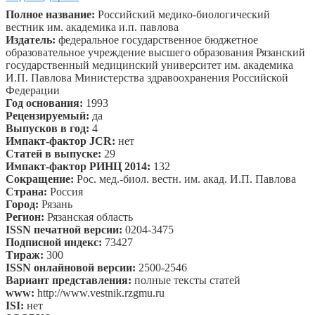
Полное название:
Российский медико-биологический
вестник им. академика и.п. павлова
Издатель:
федеральное государственное бюджетное
образовательное учреждение высшего образования Рязанский
государственный медицинский университет им. академика
И.П. Павлова Министерства здравоохранения Российской
Федерации
Год основания:
1993
Рецензируемый:
да
Выпусков в год:
4
Импакт-фактор JCR:
нет
Статей в выпуске:
29
Импакт-фактор РИНЦ 2014:
132
Сокращение:
Рос. мед.-биол. вестн. им. акад. И.П. Павлова
Страна:
Россия
Город:
Рязань
Регион:
Рязанская область
ISSN печатной версии:
0204-3475
Подписной индекс:
73427
Тираж:
300
ISSN онлайновой версии:
2500-2546
Вариант представления:
полные тексты статей
www:
http://www.vestnik.rzgmu.ru
ISI:
нет