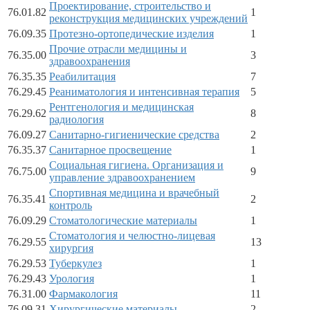
Проектирование, строительство и
76.01.82
1
реконструкция медицинских учреждений
76.09.35
Протезно-ортопедические изделия
1
Прочие отрасли медицины и
76.35.00
3
здравоохранения
76.35.35
Реабилитация
7
76.29.45
Реаниматология и интенсивная терапия
5
Рентгенология и медицинская
76.29.62
8
радиология
76.09.27
Санитарно-гигиенические средства
2
76.35.37
Санитарное просвещение
1
Социальная гигиена. Организация и
76.75.00
9
управление здравоохранением
Спортивная медицина и врачебный
76.35.41
2
контроль
76.09.29
Стоматологические материалы
1
Стоматология и челюстно-лицевая
76.29.55
13
хирургия
76.29.53
Туберкулез
1
76.29.43
Урология
1
76.31.00
Фармакология
11
76.09.31
Хирургические материалы
2