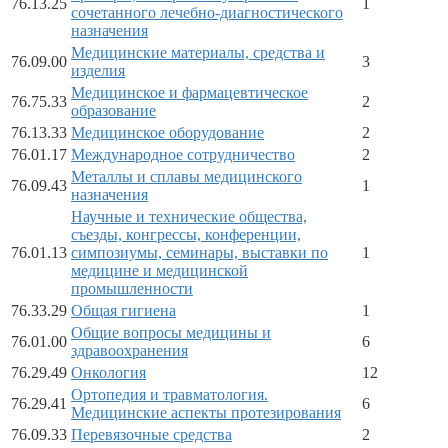
76.13.25
1
сочетанного лечебно-диагностического
назначения
Медицинские материалы, средства и
76.09.00
3
изделия
Медицинское и фармацевтическое
76.75.33
2
образование
76.13.33
Медицинское оборудование
2
76.01.17
Международное сотрудничество
2
Металлы и сплавы медицинского
76.09.43
1
назначения
Научные и технические общества,
съезды, конгрессы, конференции,
76.01.13
симпозиумы, семинары, выставки по
1
медицине и медицинской
промышленности
76.33.29
Общая гигиена
1
Общие вопросы медицины и
76.01.00
6
здравоохранения
76.29.49
Онкология
12
Ортопедия и травматология.
76.29.41
6
Медицинские аспекты протезирования
76.09.33
Перевязочные средства
2