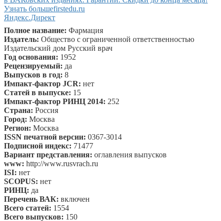
Узнать больше
firstedu.ru
Яндекс.Директ
Полное название:
Фармация
Издатель:
Общество с ограниченной ответственностью
Издательский дом Русский врач
Год основания:
1952
Рецензируемый:
да
Выпусков в год:
8
Импакт-фактор JCR:
нет
Статей в выпуске:
15
Импакт-фактор РИНЦ 2014:
252
Страна:
Россия
Город:
Москва
Регион:
Москва
ISSN печатной версии:
0367-3014
Подписной индекс:
71477
Вариант представления:
оглавления выпусков
www:
http://www.rusvrach.ru
ISI:
нет
SCOPUS:
нет
РИНЦ:
да
Перечень ВАК:
включен
Всего статей:
1554
Всего выпусков:
150