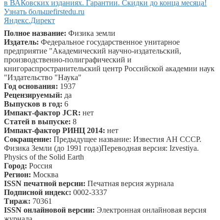
в ВАКовских изданиях. Гарантии. Скидки до конца месяца!
Узнать больше
firstedu.ru
Яндекс.Директ
Полное название:
Физика земли
Издатель:
Федеральное государственное унитарное
предприятие "Академический научно-издательский,
производственно-полиграфический и
книгораспространительский центр Российской академии наук
"Издательство "Наука"
Год основания:
1937
Рецензируемый:
да
Выпусков в год:
6
Импакт-фактор JCR:
нет
Статей в выпуске:
8
Импакт-фактор РИНЦ 2014:
нет
Сокращение:
Предыдущее название: Известия АН СССР.
Физика Земли (до 1991 года)Переводная версия: Izvestiya.
Physics of the Solid Earth
Город:
Россия
Регион:
Москва
ISSN печатной версии:
Печатная версия журнала
Подписной индекс:
0002-3337
Тираж:
70361
ISSN онлайновой версии:
Электронная онлайновая версия
журнала