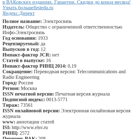
в ВАКовских изданиях. Гарантии. Скидки до конца месяца!
Узнать больше
firstedu.ru
Яндекс.Директ
Полное название:
Электросвязь
Издатель:
Общество с ограниченной ответственностью
Инфо-Электросвязь
Год основания:
1933
Рецензируемый:
да
Выпусков в год:
12
Импакт-фактор JCR:
нет
Статей в выпуске:
16
Импакт-фактор РИНЦ 2014:
0,19
Сокращение:
Переводная версия: Telecommunications and
Radio Engineering
Город:
Россия
Регион:
Москва
ISSN печатной версии:
Печатная версия журнала
Подписной индекс:
0013-5771
Тираж:
73561
ISSN онлайновой версии:
Электронная онлайновая версия
журнала
www:
аннотации статей
ISI:
http://www.elsv.ru
РИНЦ:
2572
Перечень ВАК:
208