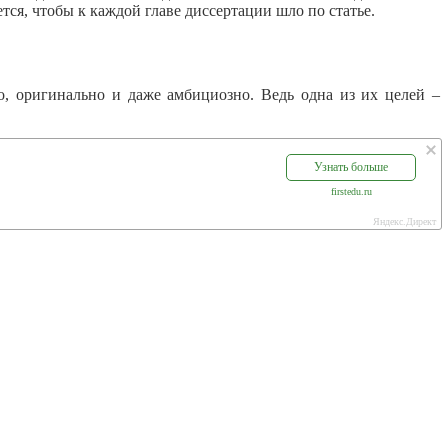
тся, чтобы к каждой главе диссертации шло по статье.
о, оригинально и даже амбициозно. Ведь одна из их целей –
Узнать больше
firstedu.ru
Яндекс.Директ