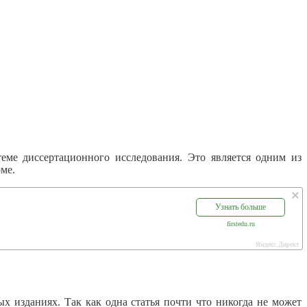
еме диссертационного исследования. Это является одним из
ме.
Узнать больше
firstedu.ru
Яндекс.Директ
х изданиях. Так как одна статья почти что никогда не может